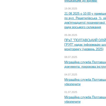
Мешканцям до відома!
19.08.2025
21.08.2025 о 10.00 у приміщ
по вул. Решетилівська, ½, к
дев'ятнадцятої позачергової 
ради восьмого скликання
05.08.2025
ПРаТ "ПОЛТАВСЬКИЙ ОЛІ
ГРУП" надає інформацію що
моніторингу (червень 2025)
08.07.2025
Міграційна служба Полтавщин
документа: покрокова інстру
04.07.2025
Міграційна служба Полтавщи
убезпечити
01.07.2025
Міграційна служба Полтавщи
убезпечити