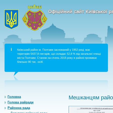
Київський район м. Полтави заснований у 1952 році, має
територію 5437,8 гектарів, що складає 52,8 % від загальної площі
міста Полтави. Станом на січень 2016 року в районі проживає
близько 90 тис. осіб.
Мешканцям район
Головна
Голова райради
Районна рада