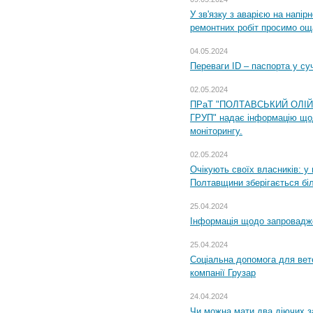
У зв'язку з аварією на напір
ремонтних робіт просимо ощ
04.05.2024
Переваги ID – паспорта у су
02.05.2024
ПРаТ "ПОЛТАВСЬКИЙ ОЛІ
ГРУП" надає інформацію що
моніторингу.
02.05.2024
Очікують своїх власників: у
Полтавщини зберігається бі
25.04.2024
Інформація щодо запровадже
25.04.2024
Соціальна допомога для вете
компанії Грузар
24.04.2024
Чи можна мати два діючих з