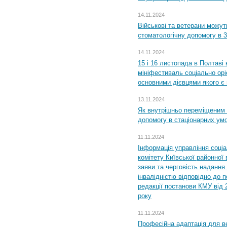
14.11.2024
Військові та ветерани можу
стоматологічну допомогу в 
14.11.2024
15 і 16 листопада в Полтав
мініфестиваль соціально орі
основними дієвцями якого є в
13.11.2024
Як внутрішньо переміщеним 
допомогу в стаціонарних ум
11.11.2024
Інформація управління соці
комітету Київської районної 
заяви та черговість надання 
інвалідністю відповідно до 
редакції постанови КМУ від 
року
11.11.2024
Професійна адаптація для ве