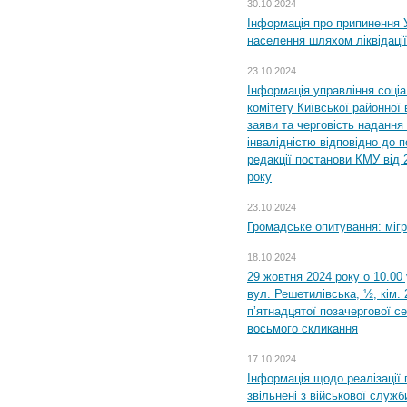
30.10.2024
Інформація про припинення 
населення шляхом ліквідації
23.10.2024
Інформація управління соці
комітету Київської районної 
заяви та черговість надання 
інвалідністю відповідно до 
редакції постанови КМУ від 
року
23.10.2024
Громадське опитування: міг
18.10.2024
29 жовтня 2024 року о 10.00
вул. Решетилівська, ½, кім.
п’ятнадцятої позачергової се
восьмого скликання
17.10.2024
Інформація щодо реалізації 
звільнені з військової служби