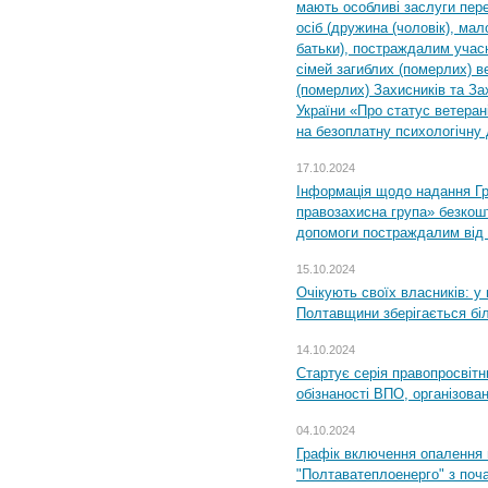
мають особливі заслуги пер
осіб (дружина (чоловік), мало
батьки), постраждалим учас
сімей загиблих (померлих) ве
(померлих) Захисників та За
України «Про статус ветерані
на безоплатну психологічну 
17.10.2024
Інформація щодо надання Гр
правозахисна група» безкошт
допомоги постраждалим від з
15.10.2024
Очікують своїх власників: у
Полтавщини зберігається бі
14.10.2024
Стартує серія правопросвіт
обізнаності ВПО, організов
04.10.2024
Графік включення опалення
"Полтаватеплоенерго" з поч