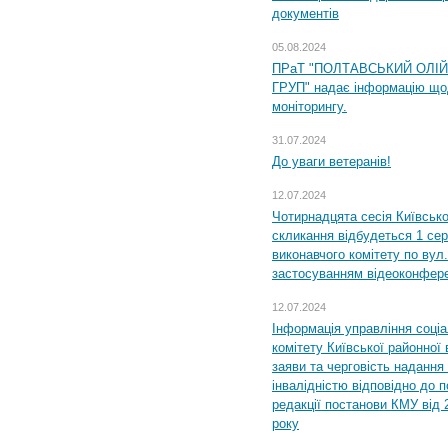
документів
05.08.2024
ПРаТ "ПОЛТАВСЬКИЙ ОЛІ
ГРУП" надає інформацію що
моніторингу.
31.07.2024
До уваги ветеранів!
12.07.2024
Чотирнадцята сесія Київсько
скликання відбудеться 1 сер
виконавчого комітету по вул.
застосуванням відеоконфер
12.07.2024
Інформація управління соці
комітету Київської районної 
заяви та черговість надання 
інвалідністю відповідно до 
редакції постанови КМУ від 
року