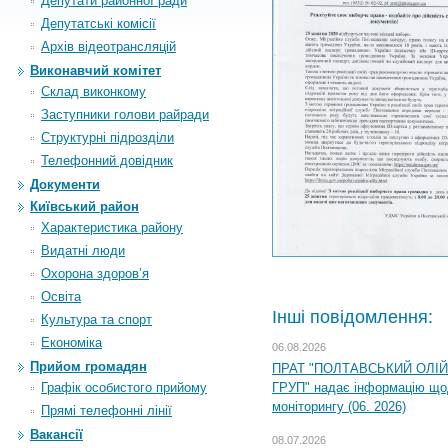
Депутати районної ради
Депутатські комісії
Архiв вiдеотрансляцiй
Виконавчий комітет
Склад виконкому
Заступники голови райради
Структурні підрозділи
Телефонний довідник
Документи
Київський район
Характеристика району
Видатні люди
Охорона здоров’я
Освіта
Інші повідомлення:
Культура та спорт
Економіка
06.08.2026
Прийом громадян
ПРАТ "ПОЛТАВСЬКИЙ ОЛІ
Графік особистого прийому
ГРУП" надає інформацію що
моніторингу (06. 2026)
Прямі телефонні лінії
Вакансії
08.07.2026