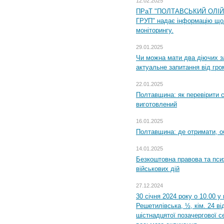
12.02.2025
ПРаТ "ПОЛТАВСЬКИЙ ОЛІ
ГРУП" надає інформацію що
моніторингу.
29.01.2025
Чи можна мати два діючих з
актуальне запитання від гр
22.01.2025
Полтавщина: як перевірити 
виготовлений
16.01.2025
Полтавщина: де отримати, о
14.01.2025
Безкоштовна правова та пси
військових дій
27.12.2024
30 січня 2024 року о 10.00 у
Решетилівська, ½, кім. 24 в
шістнадцятої позачергової се