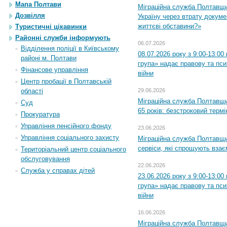
Мапа Полтави
Міграційна служба Полтавщ
Дозвілля
Україну через втрату докумен
життєві обставини?»
Туристичні цікавинки
Районні служби інформують
06.07.2026
Відділення поліції в Київському
08.07.2026 року з 9:00-13:0
районі м. Полтави
група» надає правову та пс
Фінансове управління
війни
Центр пробації в Полтавській
області
29.06.2026
Міграційна служба Полтавщи
Суд
65 років: безстроковий термін
Прокуратура
Управління пенсійного фонду
23.06.2026
Управління соціального захисту
Міграційна служба Полтавщи
сервіси, які спрощують вза
Територіальний центр соціального
обслуговування
22.06.2026
Служба у справах дітей
23.06.2026 року з 9:00-13:0
група» надає правову та пс
війни
16.06.2026
Міграційна служба Полтавщ