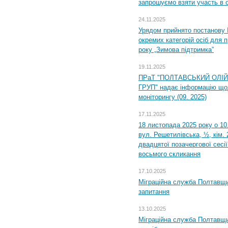
запрошуємо взяти участь в 
24.11.2025
Урядом прийнято постанову 
окремих категорій осіб для 
року „Зимова підтримка”
19.11.2025
ПРаТ "ПОЛТАВСЬКИЙ ОЛІ
ГРУП" надає інформацію що
моніторингу (09. 2025)
17.11.2025
18 листопада 2025 року о 10
вул. Решетилівська, ½, кім.
двадцятої позачергової сесії
восьмого скликання
17.10.2025
Міграційна служба Полтавщи
запитання
13.10.2025
Міграційна служба Полтавщи