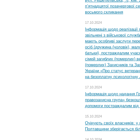
вул. Решетилівська, ½, кім.
п’ятнадцятої позачергової се
восьмого скликання
17.10.2024
Інформація щодо реалізації 
звільнені з військової служби
мають особливі заслуги пер
осіб (дружина (чоловік), мало
батьки), постраждалим учас
сімей загиблих (померлих) ве
(померлих) Захисників та За
України «Про статус ветерані
на безоплатну психологічну 
17.10.2024
Інформація щодо надання Гр
правозахисна група» безкошт
допомоги постраждалим від з
15.10.2024
Очікують своїх власників: у
Полтавщини зберігається бі
14.10.2024