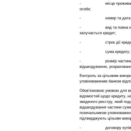
-
місце проживання (реє
особи;
-
номер та дата укладе
-
вид та повна назва к
залучається кредит;
-
строк дії кредитног
-
сума кредиту;
-
розмір частини суми 
відшкодуванню, розраховани
Контроль за цільовим викор
уповноваженим банком відпо
Обов’язковою умовою для в
відомостей щодо кредиту, на
зведеного реєстру, який по
відшкодування частини суми
позичальником уповноваженом
підтверджують цільове вико
-
договору купівлі-про