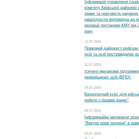
Інформація управління соці
комітету Київської районної 
заяви та черговість надання 
інвалідністю відповідно до 
редакції постанови КМУ від 
року
12.07.2024
Правовий дайджест реформ 
осіб та осіб постраждалих ві
11.07.2024
Існуючі механізми підтримки
переміщених осіб (ВПО):
09.07.2024
Безоплатний курс для військ
роботи з базами даних"
09.07.2024
Інформаційні матеріали розр
"Вектор прав людини" в рам
03.07.2024