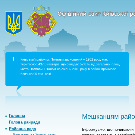
Київський район м. Полтави заснований у 1952 році, має
територію 5437,8 гектарів, що складає 52,8 % від загальної площі
міста Полтави. Станом на січень 2016 року в районі проживає
близько 90 тис. осіб.
Мешканцям район
Головна
Голова райради
Районна рада
Інформуємо, що починаючи з