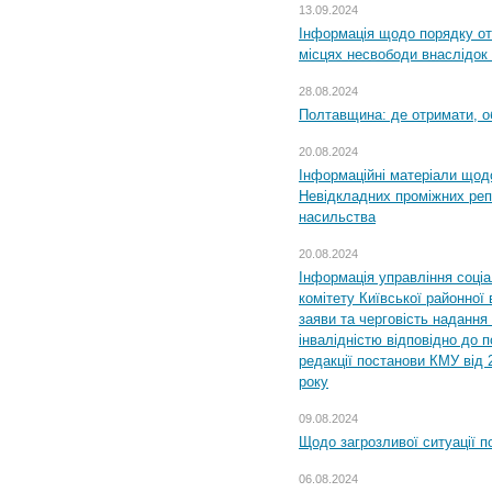
13.09.2024
Інформація щодо порядку от
місцях несвободи внаслідок з
28.08.2024
Полтавщина: де отримати, о
20.08.2024
Інформаційні матеріали щод
Невідкладних проміжних реп
насильства
20.08.2024
Інформація управління соці
комітету Київської районної 
заяви та черговість надання 
інвалідністю відповідно до 
редакції постанови КМУ від 
року
09.08.2024
Щодо загрозливої ситуації п
06.08.2024