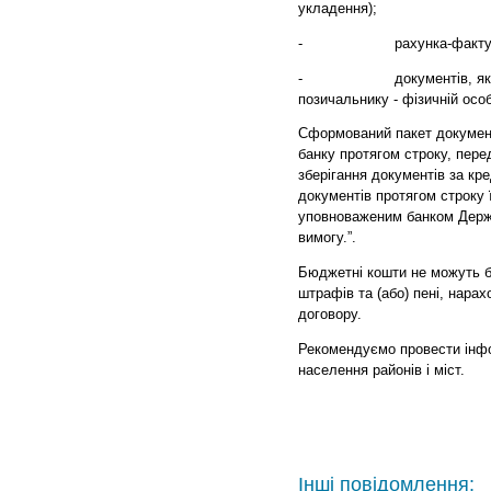
укладення);
-
рахунка-фактури на о
-
документів, які підт
позичальнику - фізичній особ
Сформований пакет документ
банку протягом строку, пер
зберігання документів за кр
документів протягом строку 
уповноваженим банком Держ
вимогу.”.
Бюджетні кошти не можуть б
штрафів та (або) пені, нара
договору.
Рекомендуємо провести інфо
населення районів і міст.
Інші повідомлення: