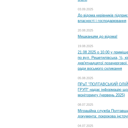
03.09.2025
До відома керівників підприє
власності і господарювання
20.08.2025
Мешканцям до відома!
19.08.2025
21.08.2025 о 10.00 у приміщ
по вул. Решетилівська, ½, к
дев'ятнадцятої позачергової 
ради восьмого скликання
05.08.2025
ПРаТ "ПОЛТАВСЬКИЙ ОЛІ
ГРУП" надає інформацію що
моніторингу (червень 2025)
08.07.2025
Міграційна служба Полтавщин
документа: покрокова інстру
04.07.2025