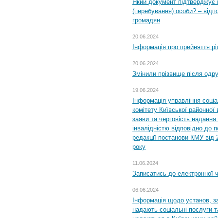
Який документ підтверджує 
(перебування) особи? – відп
громадян
20.06.2024
Інформація про прийняття р
20.06.2024
Змінили прізвище після одр
19.06.2024
Інформація управління соці
комітету Київської районної 
заяви та черговість надання 
інвалідністю відповідно до 
редакції постанови КМУ від 
року
11.06.2024
Записатись до електронної ч
06.06.2024
Інформація щодо установ, за
надають соціальні послуги та