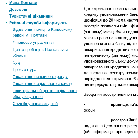
Мапа Полтави
Для отримання позичальник
Дозвілля
кредиту уповноважений бан
Туристичні цікавинки
щомісяця до 20 числа насту
Районні служби інформують
реєстрів позичальників - фі
Відділення поліції в Київському
(звітному) місяці були надан
районі м. Полтави
мають право на відшкодуван
Фінансове управління
уповноваженого банку підтв
Центр пробації в Полтавській
використання кредитних кош
області
попередньому (звітному) міс
уповноваженого банку докум
Суд
використання кредитних ко
Прокуратура
до зведеного реєстру позича
Управління пенсійного фонду
періодах після отримання ба
Управління соціального захисту
підтверджують цільове вико
Територіальний центр соціального
Зведений реєстр повинен міс
обслуговування
Служба у справах дітей
-
прізвище, ім’я, по бат
особи;
-
реєстраційний номер 
податків з Державного реєстр
(або інформацію про відсутні