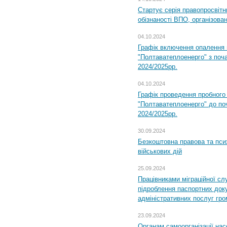
Стартує серія правопросвіт
обізнаності ВПО, організов
04.10.2024
Графік включення опалення
"Полтаватеплоенерго" з поч
2024/2025рр.
04.10.2024
Графік проведення пробног
"Полтаватеплоенерго" до по
2024/2025рр.
30.09.2024
Безкоштовна правова та пси
військових дій
25.09.2024
Працівниками міграційної с
підроблення паспортних доку
адміністративних послуг гр
23.09.2024
Органам самоорганізації н