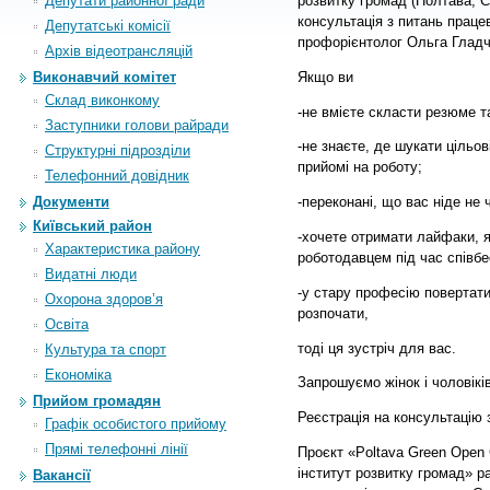
Депутати районної ради
розвитку громад (Полтава, С
консультація з питань прац
Депутатські комісії
профорієнтолог Ольга Гладч
Архiв вiдеотрансляцiй
Якщо ви
Виконавчий комітет
Склад виконкому
-не вмієте скласти резюме т
Заступники голови райради
-не знаєте, де шукати цільов
Структурні підрозділи
прийомі на роботу;
Телефонний довідник
Документи
-переконані, що вас ніде не ч
Київський район
-хочете отримати лайфаки, я
Характеристика району
роботодавцем під час співбе
Видатні люди
-у стару професію повертати
Охорона здоров’я
розпочати,
Освіта
тоді ця зустріч для вас.
Культура та спорт
Економіка
Запрошуємо жінок і чоловікі
Прийом громадян
Реєстрація на консультацію з
Графік особистого прийому
Прямі телефонні лінії
Проєкт «Poltava Green Open
інститут розвитку громад» 
Вакансії