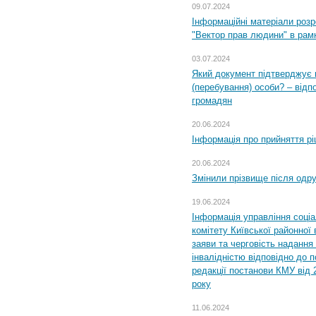
09.07.2024
Інформаційні матеріали розр
"Вектор прав людини" в рам
03.07.2024
Який документ підтверджує 
(перебування) особи? – відп
громадян
20.06.2024
Інформація про прийняття р
20.06.2024
Змінили прізвище після одр
19.06.2024
Інформація управління соці
комітету Київської районної 
заяви та черговість надання 
інвалідністю відповідно до 
редакції постанови КМУ від 
року
11.06.2024