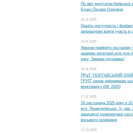
Пр звіт депутатки Київської
Буцко Оксани Олегівни
24.11.2025
Оцініть доступність і безбар
запрошуємо взяти участь в 
24.11.2025
Урядом прийнято постанову 
окремих категорій осіб для 
року „Зимова підтримка”
19.11.2025
ПРаТ "ПОЛТАВСЬКИЙ ОЛІ
ГРУП" надає інформацію що
моніторингу (09. 2025)
17.11.2025
18 листопада 2025 року о 10
вул. Решетилівська, ½, кім.
двадцятої позачергової сесії
восьмого скликання
17.10.2025