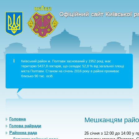
Київський район м. Полтави заснований у 1952 році, має
територію 5437,8 гектарів, що складає 52,8 % від загальної площі
міста Полтави. Станом на січень 2016 року в районі проживає
близько 90 тис. осіб.
Мешканцям район
Головна
Голова райради
Районна рада
26
січня з 12:00 до 14:00 у 