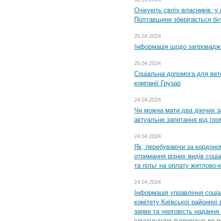
Очікують своїх власників: у
Полтавщини зберігається бі
25.04.2024
Інформація щодо запровадже
25.04.2024
Соціальна допомога для вете
компанії Грузар
24.04.2024
Чи можна мати два діючих з
актуальне запитання від гр
24.04.2024
Як, перебуваючи за кордоном
отримання різних видів соці
та пільг на оплату житлово
24.04.2024
Інформація управління соці
комітету Київської районної 
заяви та черговість надання 
інвалідністю відповідно до 