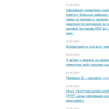
21.05.2024
Інформація управління соці
комітету Київської районної 
заяви та черговість надання 
інвалідністю відповідно до 
редакції постанови КМУ від 
року.
20.05.2024
Безбар’єрність для всіх і ко
09.05.2024
У зв'язку з аварією на напір
ремонтних робіт просимо ощ
04.05.2024
Переваги ID – паспорта у су
02.05.2024
ПРаТ "ПОЛТАВСЬКИЙ ОЛІ
ГРУП" надає інформацію що
моніторингу.
02.05.2024