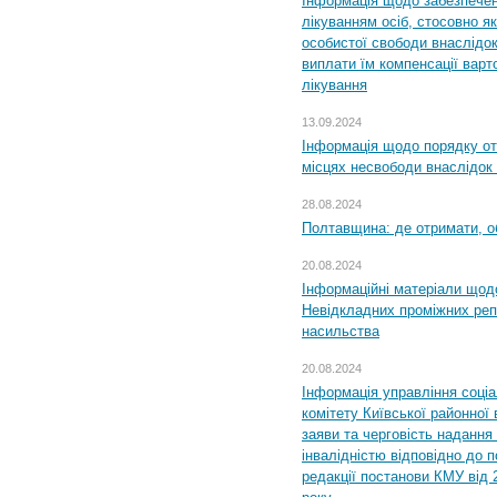
Інформація щодо забезпечен
лікуванням осіб, стосовно 
особистої свободи внаслідок 
виплати їм компенсації варт
лікування
13.09.2024
Інформація щодо порядку от
місцях несвободи внаслідок з
28.08.2024
Полтавщина: де отримати, о
20.08.2024
Інформаційні матеріали щод
Невідкладних проміжних реп
насильства
20.08.2024
Інформація управління соці
комітету Київської районної 
заяви та черговість надання 
інвалідністю відповідно до 
редакції постанови КМУ від 