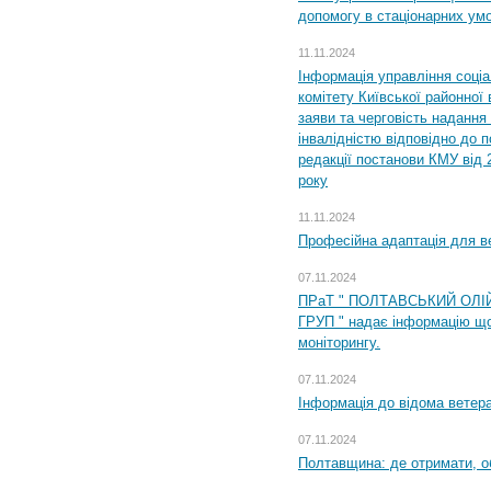
допомогу в стаціонарних ум
11.11.2024
Інформація управління соці
комітету Київської районної 
заяви та черговість надання 
інвалідністю відповідно до 
редакції постанови КМУ від 
року
11.11.2024
Професійна адаптація для ве
07.11.2024
ПРаТ " ПОЛТАВСЬКИЙ ОЛІ
ГРУП " надає інформацію що
моніторингу.
07.11.2024
Інформація до відома ветера
07.11.2024
Полтавщина: де отримати, о