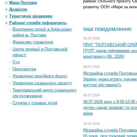
рамках спільного проєкту Є
Мапа Полтави
розвитку ООН «Мери за екон
Дозвілля
Туристичні цікавинки
Районні служби інформують
Інші повідомлення:
Відділення поліції в Київському
районі м. Полтави
06.08.2026
Фінансове управління
ПРАТ "ПОЛТАВСЬКИЙ ОЛІ
Центр пробації в Полтавській
ГРУП" надає інформацію що
області
моніторингу (06. 2026)
Суд
08.07.2026
Прокуратура
Міграційна служба Полтавщ
Управління пенсійного фонду
Україну через втрату докумен
Управління соціального захисту
життєві обставини?»
Територіальний центр соціального
06.07.2026
обслуговування
08.07.2026 року з 9:00-13:0
Служба у справах дітей
група» надає правову та пс
війни
29.06.2026
Міграційна служба Полтавщи
65 років: безстроковий термін