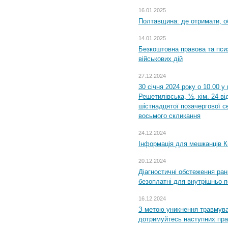
16.01.2025
Полтавщина: де отримати, о
14.01.2025
Безкоштовна правова та пси
військових дій
27.12.2024
30 січня 2024 року о 10.00 у
Решетилівська, ½, кім. 24 в
шістнадцятої позачергової се
восьмого скликання
24.12.2024
Інформація для мешканців К
20.12.2024
Діагностичні обстеження ра
безоплатні для внутрішньо 
16.12.2024
З метою уникнення травмува
дотримуйтесь наступних пр