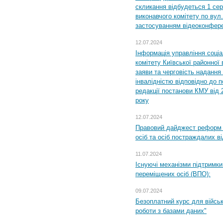
скликання відбудеться 1 сер
виконавчого комітету по вул.
застосуванням відеоконфер
12.07.2024
Інформація управління соці
комітету Київської районної 
заяви та черговість надання 
інвалідністю відповідно до 
редакції постанови КМУ від 
року
12.07.2024
Правовий дайджест реформ 
осіб та осіб постраждалих ві
11.07.2024
Існуючі механізми підтримки
переміщених осіб (ВПО):
09.07.2024
Безоплатний курс для військ
роботи з базами даних"