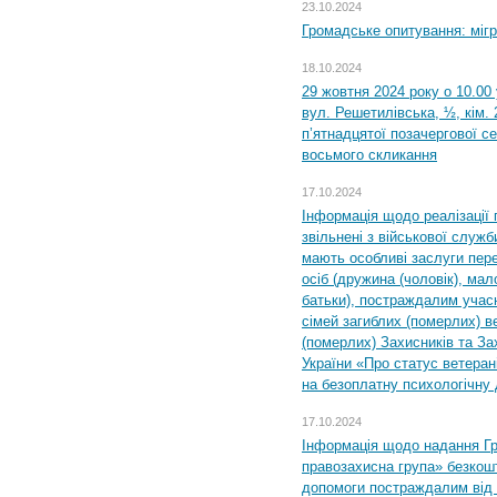
23.10.2024
Громадське опитування: міг
18.10.2024
29 жовтня 2024 року о 10.00
вул. Решетилівська, ½, кім.
п’ятнадцятої позачергової се
восьмого скликання
17.10.2024
Інформація щодо реалізації 
звільнені з військової служби
мають особливі заслуги пер
осіб (дружина (чоловік), мало
батьки), постраждалим учас
сімей загиблих (померлих) ве
(померлих) Захисників та За
України «Про статус ветерані
на безоплатну психологічну 
17.10.2024
Інформація щодо надання Гр
правозахисна група» безкошт
допомоги постраждалим від з