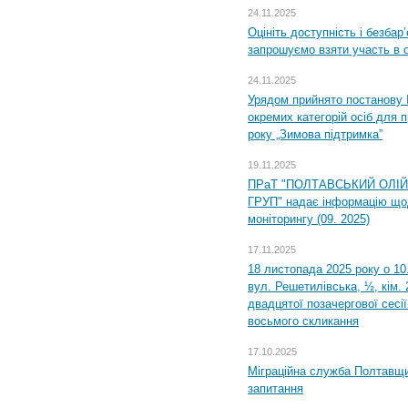
24.11.2025
Оцініть доступність і безбар
запрошуємо взяти участь в 
24.11.2025
Урядом прийнято постанову 
окремих категорій осіб для 
року „Зимова підтримка”
19.11.2025
ПРаТ "ПОЛТАВСЬКИЙ ОЛІ
ГРУП" надає інформацію що
моніторингу (09. 2025)
17.11.2025
18 листопада 2025 року о 10
вул. Решетилівська, ½, кім.
двадцятої позачергової сесії
восьмого скликання
17.10.2025
Міграційна служба Полтавщи
запитання