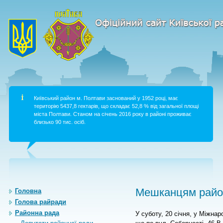
Київський район м. Полтави заснований у 1952 році, має
територію 5437,8 гектарів, що складає 52,8 % від загальної площі
міста Полтави. Станом на січень 2016 року в районі проживає
близько 90 тис. осіб.
Мешканцям район
Головна
Голова райради
Районна рада
У суботу, 20 січня, у Міжнар