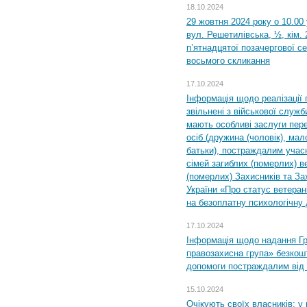
18.10.2024
29 жовтня 2024 року о 10.00
вул. Решетилівська, ½, кім.
п’ятнадцятої позачергової се
восьмого скликання
17.10.2024
Інформація щодо реалізації 
звільнені з військової служби
мають особливі заслуги пер
осіб (дружина (чоловік), мало
батьки), постраждалим учас
сімей загиблих (померлих) ве
(померлих) Захисників та За
України «Про статус ветерані
на безоплатну психологічну 
17.10.2024
Інформація щодо надання Гр
правозахисна група» безкошт
допомоги постраждалим від з
15.10.2024
Очікують своїх власників: у