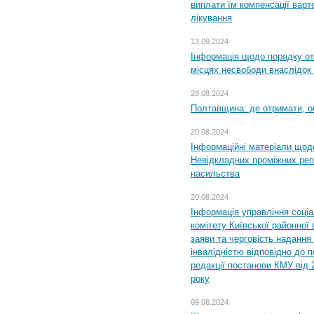
виплати їм компенсації варт
лікування
13.09.2024
Інформація щодо порядку от
місцях несвободи внаслідок з
28.08.2024
Полтавщина: де отримати, о
20.08.2024
Інформаційні матеріали щод
Невідкладних проміжних реп
насильства
20.08.2024
Інформація управління соці
комітету Київської районної 
заяви та черговість надання 
інвалідністю відповідно до 
редакції постанови КМУ від 
року
09.08.2024