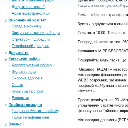
Депутати районної ради
що по вул. Соборності, 46 В
Пацана з основ цифрової гра
Депутатські комісії
Архiв вiдеотрансляцiй
Тема – «Цифрові трансформац
Виконавчий комітет
Зустріч відбудеться в онлай
Склад виконкому
Заступники голови райради
Початок о 10:00. Тривалість 
Структурні підрозділи
Попередній запис за тел. 050
Телефонний довідник
Навчання у МІРГ БЕЗОПЛА
Документи
Київський район
Поширюйте, будь ласка, цю 
Характеристика району
Михайло ПАЦАН – інвестор, 
Видатні люди
міжнародних фінансових ринк
Охорона здоров’я
WEB3 розробник, засновник 
Освіта
професій майбутнього «Lear
«Amsets».
Культура та спорт
Економіка
Проєкт реалізується ГО «Мі
Прийом громадян
управлінням стратегічного р
Графік особистого прийому
фінансування Тайваню, впр
Прямі телефонні лінії
міжнародної допомоги (PCP
Вакансії