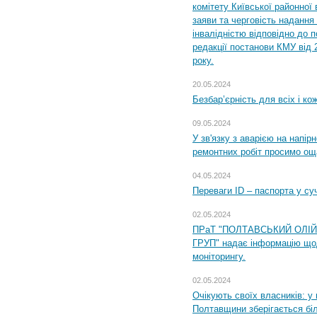
комітету Київської районної 
заяви та черговість надання 
інвалідністю відповідно до 
редакції постанови КМУ від 
року.
20.05.2024
Безбар’єрність для всіх і ко
09.05.2024
У зв'язку з аварією на напір
ремонтних робіт просимо ощ
04.05.2024
Переваги ID – паспорта у су
02.05.2024
ПРаТ "ПОЛТАВСЬКИЙ ОЛІ
ГРУП" надає інформацію що
моніторингу.
02.05.2024
Очікують своїх власників: у
Полтавщини зберігається бі