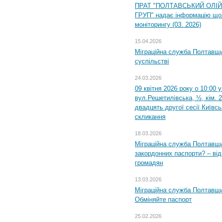
ПРАТ "ПОЛТАВСЬКИЙ ОЛІ
ГРУП" надає інформацію що
моніторингу (03. 2026)
15.04.2026
Міграційна служба Полтавщи
суспільстві
24.03.2026
09 квітня 2026 року о 10:00 
вул.Решетилівська, ½, кім. 
двадцять другої сесії Київс
скликання
18.03.2026
Міграційна служба Полтавщи
закордонних паспорти? – від
громадян
13.03.2026
Міграційна служба Полтавщи
Обміняйте паспорт
25.02.2026