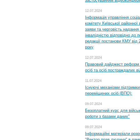
застосуванням відеоконфер
12.07.2024
Інформація управління соці
комітету Київської районної 
заяви та черговість надання 
інвалідністю відповідно до 
редакції постанови КМУ від 
року
12.07.2024
Правовий дайджест реформ 
осіб та осіб постраждалих ві
11.07.2024
Існуючі механізми підтримки
переміщених осіб (ВПО):
09.07.2024
Безоплатний курс для військ
роботи з базами даних"
09.07.2024
Інформаційні матеріали розр
"Вектор прав людини" в рам