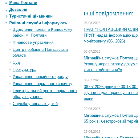
Мапа Полтави
Дозвілля
Інші повідомлення:
Туристичні цікавинки
Районні служби інформують
06.08.2026
ПРАТ "ПОЛТАВСЬКИЙ ОЛІ
Відділення поліції в Київському
ГРУП" надає інформацію що
районі м. Полтави
моніторингу (06. 2026)
Фінансове управління
Центр пробації в Полтавській
08.07.2026
області
Міграційна служба Полтавщ
Суд
Україну через втрату докумен
Прокуратура
життєві обставини?»
Управління пенсійного фонду
06.07.2026
Управління соціального захисту
08.07.2026 року з 9:00-13:0
Територіальний центр соціального
група» надає правову та пс
обслуговування
війни
Служба у справах дітей
29.06.2026
Міграційна служба Полтавщи
65 років: безстроковий термін
23.06.2026