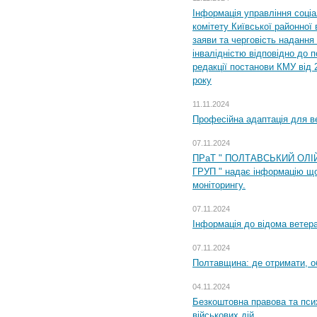
Інформація управління соці
комітету Київської районної 
заяви та черговість надання 
інвалідністю відповідно до 
редакції постанови КМУ від 
року
11.11.2024
Професійна адаптація для ве
07.11.2024
ПРаТ " ПОЛТАВСЬКИЙ ОЛІ
ГРУП " надає інформацію що
моніторингу.
07.11.2024
Інформація до відома ветера
07.11.2024
Полтавщина: де отримати, о
04.11.2024
Безкоштовна правова та пси
військових дій